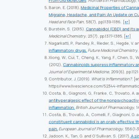
From Old Molecules
.
Frontiers in Pharmacology
, 
Baron, E. (2018).
Medicinal Properties of Canna
Migraine, Headache, and Pain: An Update on C
Head and Face Pain
, 58(7), pp.1139-1186.
[
↩
]
Burstein, S. (2015).
Cannabidiol (CBD) and its a
Medicinal Chemistry
, 23(7), pp.1377-1385.
[
↩
]
Nagarkatti, P., Pandey, R., Rieder, S., Hegde, V. 
inflammatory drugs.
Future Medicinal Chemistry
Xiong, W., Cui, T., Cheng, K., Yang, F., Chen, S., Wi
(2012).
Cannabinoids suppress inflammatory and
Journal of Experimental Medicine
, 209(6), pp.1121
Contributor, J. (2019).
What Is Inflammation?
. [
https://www.livescience.com/52344-inflammati
Costa, B., Giagnoni, G., Franke, C., Trovato, A. 
antihyperalgesic effect of the nonpsychoactive
inflammation.
British Journal of Pharmacology
, 
Costa, B., Trovato, A., Comelli, F., Giagnoni, G. 
constituent cannabidiol is an orally effective
pain.
European Journal of Pharmacology
, 556(1-3
Jadoon, K., Tan, G. and O’Sullivan, S. (2017).
A si