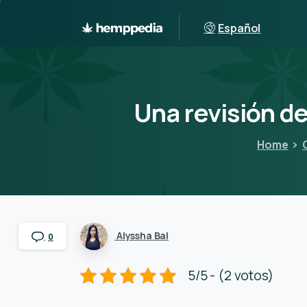
Español
Una
revisión
d
Home
Alyssha Bal
0
5/5 - (2 votos)