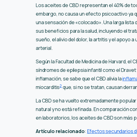
Los aceites de CBD representan el 40% de todo
embargo, no causa un efecto psicoactivo ya 
una sensación de «colocado». Una larga lista 
sus beneficios para la salud, incluyendo el trat
sueño, el alivio del dolor, la artritis y el apoy
arterial.
Según la Facultad de Medicina de Harvard, el CB
síndromes de epilepsia infantil como el Drave
inflamación, se sabe que el CBD alivia la
inflam
2
miocarditis
que, si no se tratan, causan derr
La CBD se ha vuelto extremadamente popular e
natural y no está refinada. En comparación c
en laboratorios, los aceites de CBD son más 
Artículo relacionado
:
Efectos secundarios d