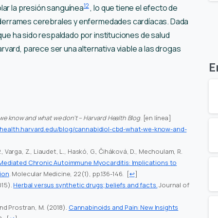
12
lar la presión sanguínea
, lo que tiene el efecto de
de derrames cerebrales y enfermedades cardíacas. Dada
 que ha sido respaldado por instituciones de salud
vard, parece ser una alternativa viable a las drogas
E
we know and what we don’t – Harvard Health Blog
. [en línea]
.health.harvard.edu/blog/cannabidiol-cbd-what-we-know-and-
., Varga, Z., Liaudet, L., Haskó, G., Čiháková, D., Mechoulam, R.
l-Mediated Chronic Autoimmune Myocarditis: Implications to
ion
. Molecular Medicine, 22(1), pp.136-146.
[
↩
]
015).
Herbal versus synthetic drugs; beliefs and facts.
Journal of
 and Prostran, M. (2018).
Cannabinoids and Pain: New Insights