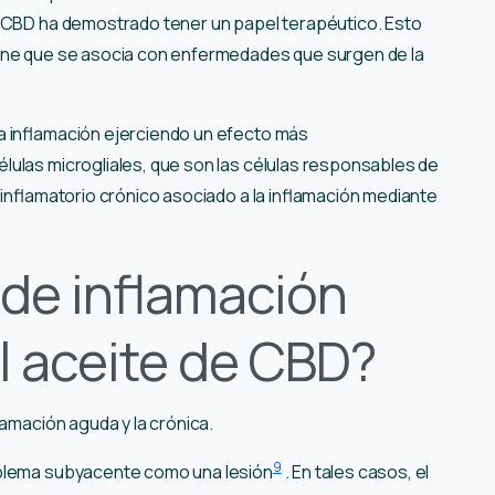
l CBD ha demostrado tener un papel terapéutico. Esto
mune que se asocia con enfermedades que surgen de la
a inflamación ejerciendo un efecto más
ulas microgliales, que son las células responsables de
 inflamatorio crónico asociado a la inflamación mediante
 de inflamación
l aceite de CBD?
flamación aguda y la crónica.
9
oblema subyacente como una lesión
. En tales casos, el