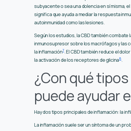
subyacente o sea una dolencia en sí misma, e
significa que ayuda a mediar la respuesta in
autoinmunidad como las lesiones.
Según los estudios, la CBD también combate l
inmunosupresor sobre los macrófagos y las cél
7
la inflamación
. El CBD también reduce el dolor
8
la activación de los receptores de glicina
.
¿Con qué tipos
puede ayudar e
Hay dos tipos principales de inflamación: la in
La inflamación suele ser un síntoma de un pr