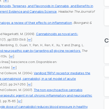
9.
[
↩
]
binoids, Terpenes, and Flavonoids in Cannabis, and Benefits in
urrent Evidence and Cannabis Science
.
Headache: The Journal of
nalogs: a review of their effects on inflammation
.
Bioorganic &
and Nagarkatti, M. (2009).
Cannabinoids as novel anti-
C
, 1(7), pp.1333-1349.
[
↩
]
llenbring, D., Guan, Y., Pan, H., Ren, K., Xu, Y. and Zhang, L.
 neuropathic pain by targeting α3 glycine receptors.
The
-1134.
[
↩
]
en línea] livescience.com. Disponible en:
on.html
[
↩
]
and Colleoni, M. (2004).
Vanilloid TRPV1 receptor mediates the
 cannabinoid, cannabidiol, in a rat model of acute
143(2), pp.247-250.
[
↩
]
and Colleoni, M. (2007).
The non-psychoactive cannabis
 therapeutic agent in rat chronic inflammatory and neuropathic
), pp.75-83.
[
↩
]
ngle dose of cannabidiol reduces blood pressure in healthy