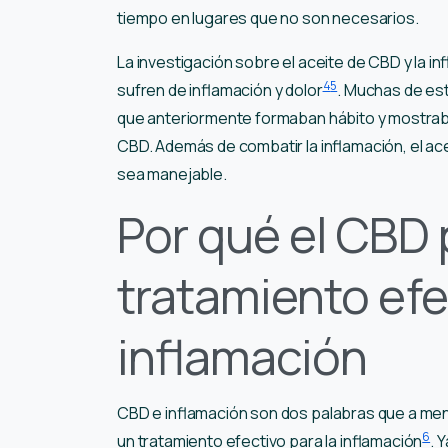
tiempo en lugares que no son necesarios.
La investigación sobre el aceite de CBD y la 
4
5
sufren de inflamación y dolor
. Muchas de est
que anteriormente formaban hábito y mostrab
CBD. Además de combatir la inflamación, el ace
sea manejable.
Por qué el CBD
tratamiento efe
inflamación
CBD e inflamación son dos palabras que a me
6
un tratamiento efectivo para la inflamación
. 