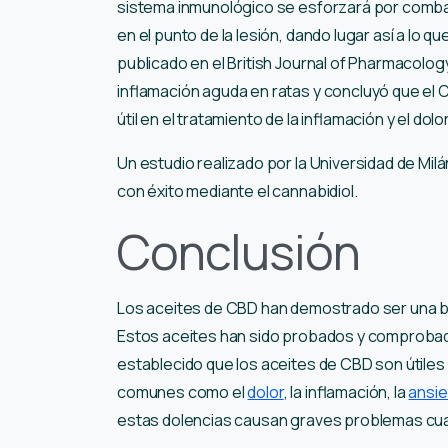
sistema inmunológico se esforzará por combat
en el punto de la lesión, dando lugar así a lo
publicado en el British Journal of Pharmacolog
inflamación aguda en ratas y concluyó que el
útil en el tratamiento de la inflamación y el dol
Un estudio realizado por la Universidad de Milá
con éxito mediante el cannabidiol.
Conclusión
Los aceites de CBD han demostrado ser una bue
Estos aceites han sido probados y comprob
establecido que los aceites de CBD son útiles
comunes como el
dolor
, la inflamación, la
ansi
estas dolencias causan graves problemas cuan