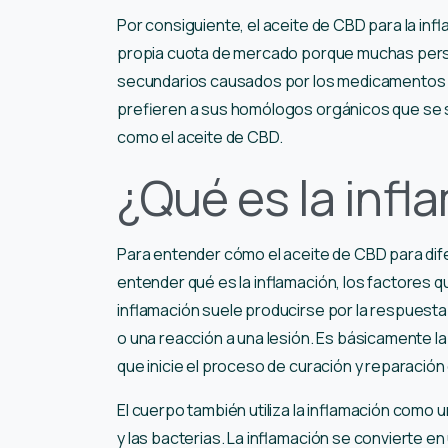
Por consiguiente, el aceite de CBD para la in
propia cuota de mercado porque muchas pers
secundarios causados por los medicamentos que
prefieren a sus homólogos orgánicos que se
como el aceite de CBD.
¿Qué es la infl
Para entender cómo el aceite de CBD para dife
entender qué es la inflamación, los factores q
inflamación suele producirse por la respuesta 
o una reacción a una lesión. Es básicamente la
que inicie el proceso de curación y reparación
El cuerpo también utiliza la inflamación como
y las bacterias. La inflamación se convierte 