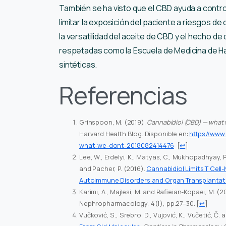
También se ha visto que el CBD ayuda a contro
limitar la exposición del paciente a riesgos 
la versatilidad del aceite de CBD y el hecho de
respetadas como la Escuela de Medicina de Har
sintéticas.
Referencias
Grinspoon, M. (2019).
Cannabidiol (CBD) — what 
Harvard Health Blog. Disponible en:
https://www
what-we-dont-2018082414476
[
↩
]
Lee, W., Erdelyi, K., Matyas, C., Mukhopadhyay, P
and Pacher, P. (2016).
Cannabidiol Limits T Cel
Autoimmune Disorders and Organ Transplantat
Karimi, A., Majlesi, M. and Rafieian-Kopaei, M. (2
Nephropharmacology, 4(1), pp.27–30.
[
↩
]
Vučković, S., Srebro, D., Vujović, K., Vučetić, Č.