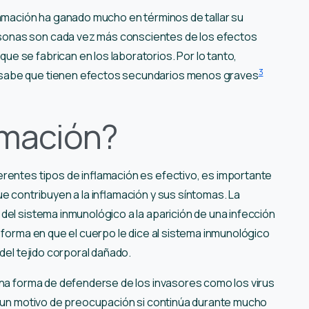
flamación ha ganado mucho en términos de tallar su
onas son cada vez más conscientes de los efectos
 se fabrican en los laboratorios. Por lo tanto,
3
 sabe que tienen efectos secundarios menos graves
amación?
rentes tipos de inflamación es efectivo, es importante
ue contribuyen a la inflamación y sus síntomas. La
del sistema inmunológico a la aparición de una infección
 forma en que el cuerpo le dice al sistema inmunológico
 del tejido corporal dañado.
 una forma de defenderse de los invasores como los virus
en un motivo de preocupación si continúa durante mucho