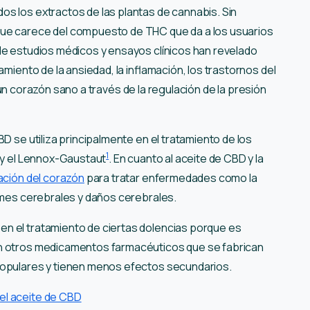
s los extractos de las plantas de cannabis. Sin
que carece del compuesto de THC que da a los usuarios
de estudios médicos y ensayos clínicos han revelado
amiento de la ansiedad, la inflamación, los trastornos del
o a un corazón sano a través de la regulación de la presión
D se utiliza principalmente en el tratamiento de los
1
t y el Lennox-Gaustaut
. En cuanto al aceite de CBD y la
ación del corazón
para tratar enfermedades como la
ames cerebrales y daños cerebrales.
n el tratamiento de ciertas dolencias porque es
on otros medicamentos farmacéuticos que se fabrican
populares y tienen menos efectos secundarios.
el aceite de CBD