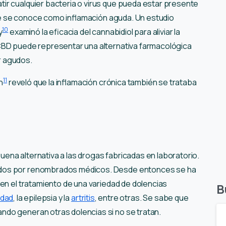
ir cualquier bacteria o virus que pueda estar presente
 que se conoce como inflamación aguda. Un estudio
10
y
examinó la eficacia del cannabidiol para aliviar la
 CBD puede representar una alternativa farmacológica
or agudos.
11
n
reveló que la inflamación crónica también se trataba
na alternativa a las drogas fabricadas en laboratorio.
ados por renombrados médicos. Desde entonces se ha
 en el tratamiento de una variedad de dolencias
B
edad
, la epilepsia y la
artritis
, entre otras. Se sabe que
do generan otras dolencias si no se tratan.