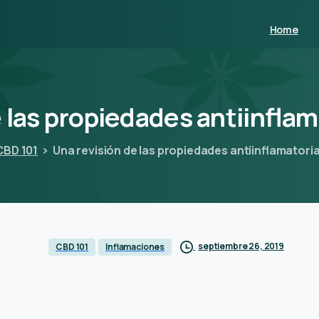
Home
e
las
propiedades
antiinflam
CBD 101
Una revisión de las propiedades antiinflamatori
septiembre 26, 2019
CBD 101
Inflamaciones