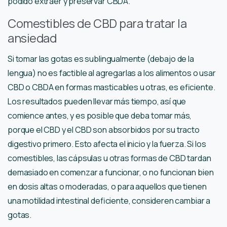
podido extraer y preservar CBDA.
Comestibles de CBD para tratar la
ansiedad
Si tomar las gotas es sublingualmente (debajo de la
lengua) no es factible al agregarlas a los alimentos o usar
CBD o CBDA en formas masticables u otras, es eficiente.
Los resultados pueden llevar más tiempo, así que
comience antes, y es posible que deba tomar más,
porque el CBD y el CBD son absorbidos por su tracto
digestivo primero. Esto afecta el inicio y la fuerza. Si los
comestibles, las cápsulas u otras formas de CBD tardan
demasiado en comenzar a funcionar, o no funcionan bien
en dosis altas o moderadas, o para aquellos que tienen
una motilidad intestinal deficiente, consideren cambiar a
gotas.