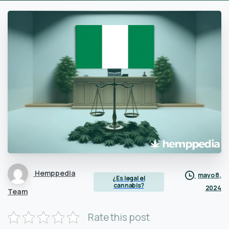
Hemppedia
mayo 8,
¿Es legal el
cannabis?
2024
Team
Rate this post