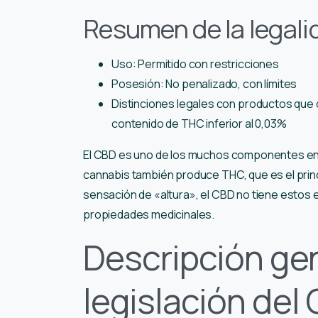
Resumen de la legali
Uso: Permitido con restricciones
Posesión: No penalizado, con límites
Distinciones legales con productos que
contenido de THC inferior al 0,03%
El CBD es uno de los muchos componentes encon
cannabis también produce THC, que es el pri
sensación de «altura», el CBD no tiene esto
propiedades medicinales.
Descripción gen
legislación del