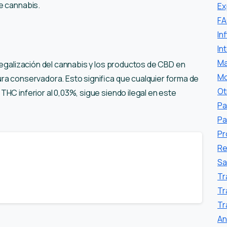
e cannabis.
Ex
F
In
In
Ma
legalización del cannabis y los productos de CBD en
Mo
ra conservadora. Esto significa que cualquier forma de
Ot
HC inferior al 0,03%, sigue siendo ilegal en este
Pa
Pa
Pr
Re
Sa
Tr
Tr
Tr
Аn