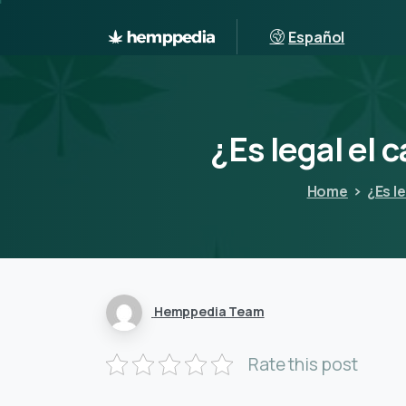
Español
¿Es
legal
el
c
Home
¿Es l
Hemppedia Team
Rate this post