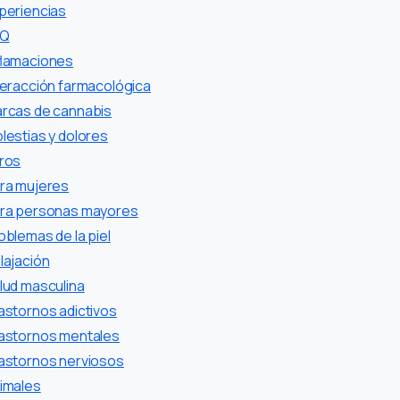
periencias
AQ
flamaciones
teracción farmacológica
rcas de cannabis
lestias y dolores
ros
ra mujeres
ra personas mayores
oblemas de la piel
lajación
lud masculina
astornos adictivos
astornos mentales
astornos nerviosos
imales