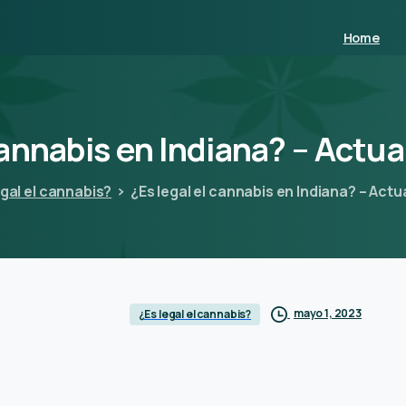
Home
annabis
en
Indiana?
–
Actua
egal el cannabis?
¿Es legal el cannabis en Indiana? – Act
mayo 1, 2023
¿Es legal el cannabis?