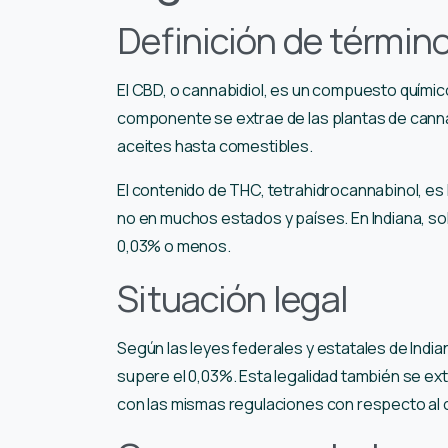
Definición de término
El CBD, o cannabidiol, es un compuesto químic
componente se extrae de las plantas de cannab
aceites hasta comestibles.
El contenido de THC, tetrahidrocannabinol, es 
no en muchos estados y países. En Indiana, s
0,03% o menos.
Situación legal
Según las leyes federales y estatales de Indi
supere el 0,03%. Esta legalidad también se e
con las mismas regulaciones con respecto al