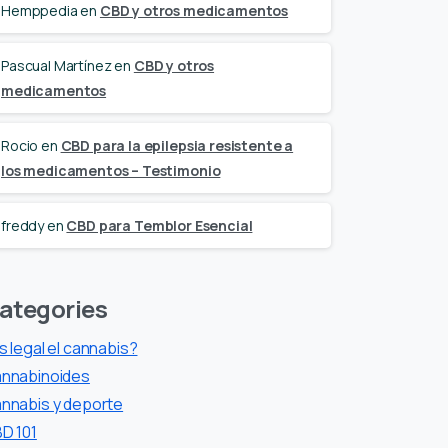
Hemppedia
en
CBD y otros medicamentos
Pascual Martínez
en
CBD y otros
medicamentos
Rocio
en
CBD para la epilepsia resistente a
los medicamentos – Testimonio
freddy
en
CBD para Temblor Esencial
ategories
s legal el cannabis?
nnabinoides
nnabis y deporte
D 101