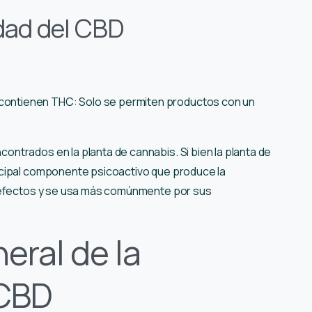
dad del CBD
 contienen THC: Solo se permiten productos con un
trados en la planta de cannabis. Si bien la planta de
ncipal componente psicoactivo que produce la
s efectos y se usa más comúnmente por sus
eral de la
 CBD