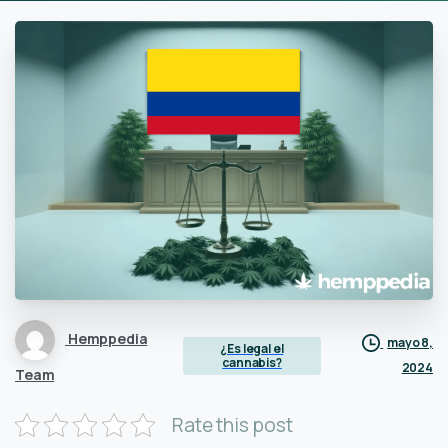
Hemppedia
mayo 8,
¿Es legal el
cannabis?
2024
Team
Rate this post