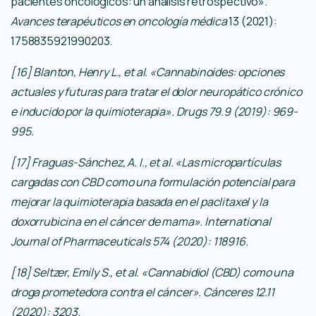
pacientes oncológicos: un análisis retrospectivo».
Avances terapéuticos en oncología médica
13 (2021):
1758835921990203.
[16] Blanton, Henry L., et al. «Cannabinoides: opciones
actuales y futuras para tratar el dolor neuropático crónico
e inducido por la quimioterapia». Drugs 79.9 (2019): 969-
995.
[17] Fraguas-Sánchez, A. I., et al. «Las micropartículas
cargadas con CBD como una formulación potencial para
mejorar la quimioterapia basada en el paclitaxel y la
doxorrubicina en el cáncer de mama». International
Journal of Pharmaceuticals 574 (2020): 118916.
[18] Seltzer, Emily S., et al. «Cannabidiol (CBD) como una
droga prometedora contra el cáncer». Cánceres 12.11
(2020): 3203.