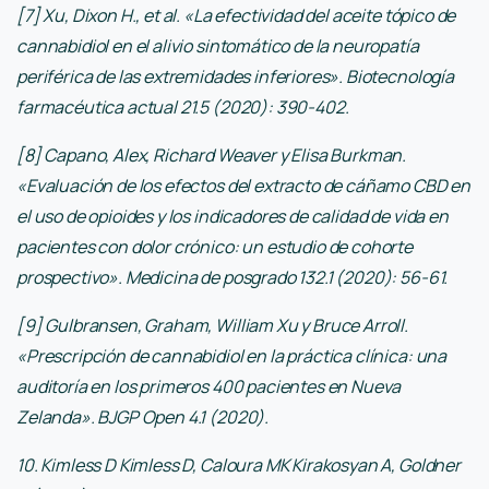
[7] Xu, Dixon H., et al. «La efectividad del aceite tópico de
cannabidiol en el alivio sintomático de la neuropatía
periférica de las extremidades inferiores». Biotecnología
farmacéutica actual 21.5 (2020): 390-402.
[8] Capano, Alex, Richard Weaver y Elisa Burkman.
«Evaluación de los efectos del extracto de cáñamo CBD en
el uso de opioides y los indicadores de calidad de vida en
pacientes con dolor crónico: un estudio de cohorte
prospectivo». Medicina de posgrado 132.1 (2020): 56-61.
[9] Gulbransen, Graham, William Xu y Bruce Arroll.
«Prescripción de cannabidiol en la práctica clínica: una
auditoría en los primeros 400 pacientes en Nueva
Zelanda». BJGP Open 4.1 (2020).
10. Kimless D Kimless D, Caloura MK Kirakosyan A, Goldner