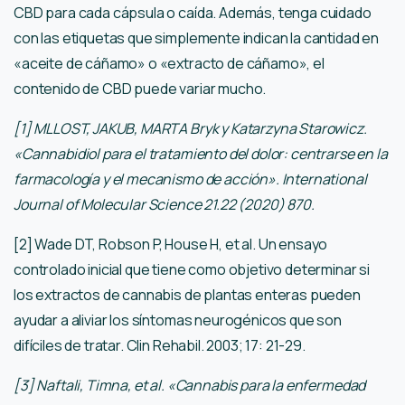
CBD para cada cápsula o caída. Además, tenga cuidado
con las etiquetas que simplemente indican la cantidad en
«aceite de cáñamo» o «extracto de cáñamo», el
contenido de CBD puede variar mucho.
[1] MLLOST, JAKUB, MARTA Bryk y Katarzyna Starowicz.
«Cannabidiol para el tratamiento del dolor: centrarse en la
farmacología y el mecanismo de acción». International
Journal of Molecular Science 21.22 (2020) 870.
[2] Wade DT, Robson P, House H, et al. Un ensayo
controlado inicial que tiene como objetivo determinar si
los extractos de cannabis de plantas enteras pueden
ayudar a aliviar los síntomas neurogénicos que son
difíciles de tratar. Clin Rehabil. 2003; 17: 21-29.
[3] Naftali, Timna, et al. «Cannabis para la enfermedad