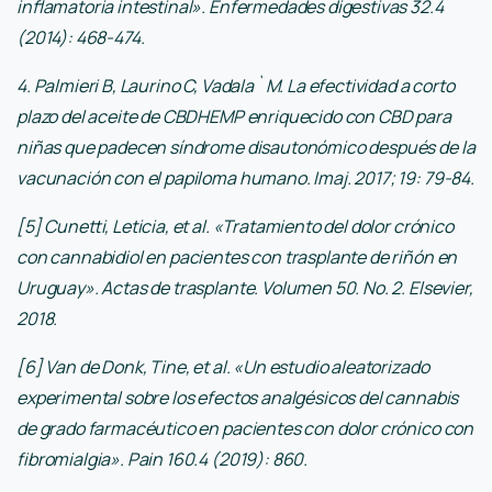
inflamatoria intestinal». Enfermedades digestivas 32.4
(2014): 468-474.
4. Palmieri B, Laurino C, Vadala` M. La efectividad a corto
plazo del aceite de CBDHEMP enriquecido con CBD para
niñas que padecen síndrome disautonómico después de la
vacunación con el papiloma humano. Imaj. 2017; 19: 79-84.
[5] Cunetti, Leticia, et al. «Tratamiento del dolor crónico
con cannabidiol en pacientes con trasplante de riñón en
Uruguay». Actas de trasplante. Volumen 50. No. 2. Elsevier,
2018.
[6] Van de Donk, Tine, et al. «Un estudio aleatorizado
experimental sobre los efectos analgésicos del cannabis
de grado farmacéutico en pacientes con dolor crónico con
fibromialgia». Pain 160.4 (2019): 860.